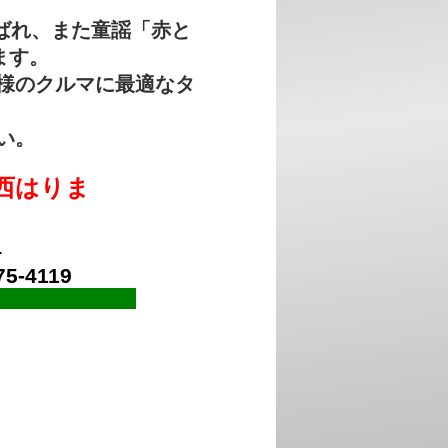
ばれ、また童謡「赤と
ます。
様のクルマに最適なタ
い。
西はりま
4
75-4119