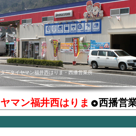
イヤマン福井西はりま
西播営
。