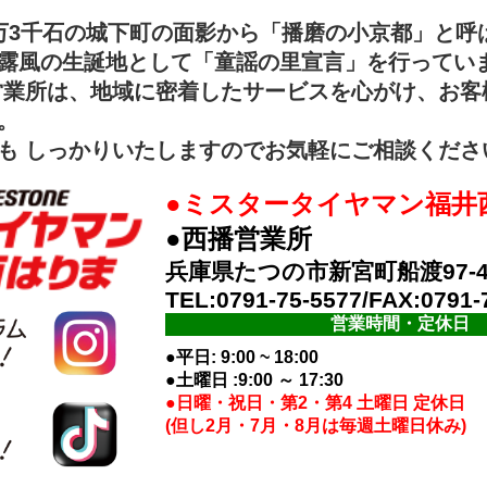
万3千石の城下町の面影から「播磨の小京都」と呼
露風の生誕地として「童謡の里宣言」を行ってい
営業所は、地域に密着したサービスを心がけ、お客
。
も しっかりいたしますのでお気軽にご相談くださ
●ミスタータイヤマン福井
●西播営業所
兵庫県たつの市新宮町船渡97-
TEL:0791-75-5577/FAX:0791-
営業時間・定休日
●平日: 9:00 ~ 18:00
●土曜日 :9:00 ～ 17:30
●日曜・祝日・第2・第4 土曜日 定休日
(但し2月・7月・8月は毎週土曜日休み)