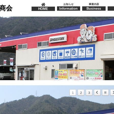
お知らせ
事業内容
商会
Information
Business
HOME
1
2
3