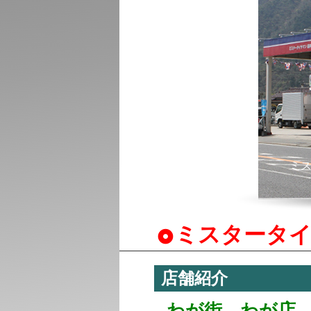
ミスタータ
店舗紹介
わが街、わが店